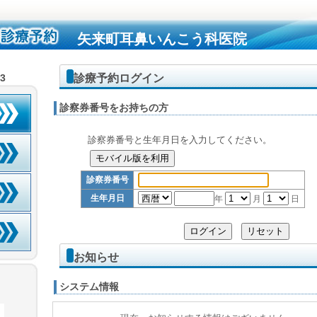
矢来町耳鼻いんこう科医院
診療予約ログイン
23
診察券番号をお持ちの方
診察券番号と生年月日を入力してください。
診察券番号
生年月日
年
月
日
お知らせ
システム情報