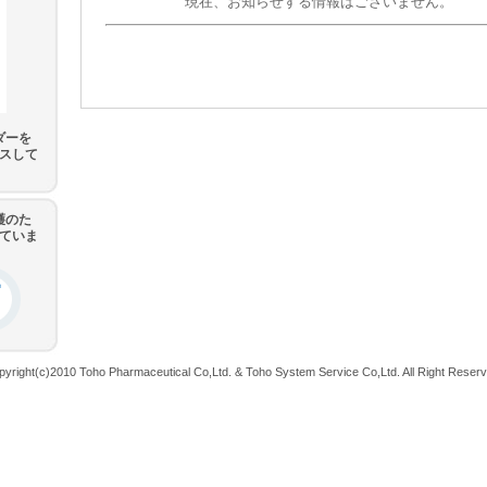
ダーを
スして
護のた
していま
pyright(c)2010 Toho Pharmaceutical Co,Ltd. & Toho System Service Co,Ltd. All Right Reserv
[172.21.161.111]