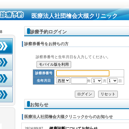
医療法人社団檜会大槻クリニック
診療予約ログイン
58
診察券番号をお持ちの方
診察券番号と生年月日を入力してください。
診察券番号
生年月日
年
月
日
お知らせ
医療法人社団檜会大槻クリニックからのお知らせ