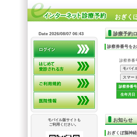
おぎく
診療予約
Date 2026/08/07 06:43
診察券番号をお
診察券番
診察券番号
生年月日
お知らせ
モバイル版サイトも
ご利用ください。
おぎくぼ脳神経