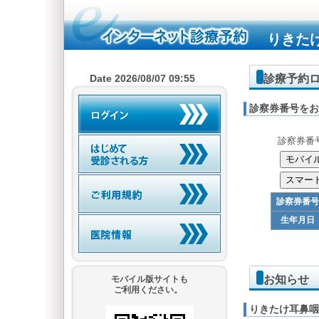
りきた
診療予約
Date 2026/08/07 09:55
診察券番号をお
診察券番
診察券番号
生年月日
お知らせ
モバイル版サイトも
ご利用ください。
りきたけ耳鼻咽