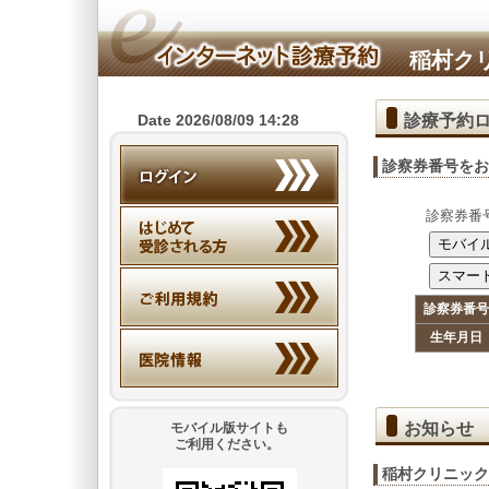
稲村ク
診療予約
Date 2026/08/09 14:28
診察券番号をお
診察券番
診察券番号
生年月日
お知らせ
モバイル版サイトも
ご利用ください。
稲村クリニック