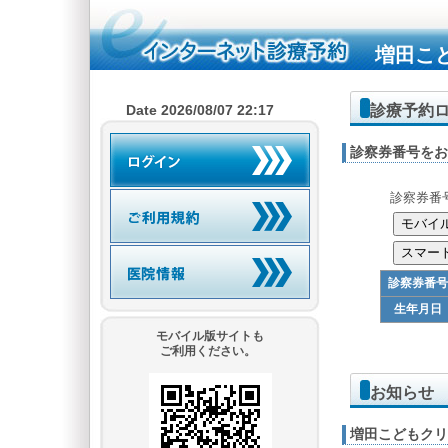
増田こ
診療予約
Date 2026/08/07 22:17
診察券番号をお
診察券番
診察券番号
生年月日
モバイル版サイトも
ご利用ください。
お知らせ
増田こどもクリ