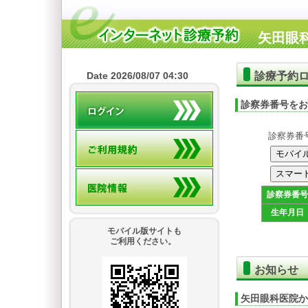
矢田眼
診療予約
Date 2026/08/07 04:30
診察券番号をお
診察券番
診察券番号
生年月日
モバイル版サイトも
ご利用ください。
お知らせ
矢田眼科医院か