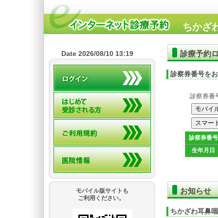
ちかざ
診療予約
Date 2026/08/10 13:19
診察券番号をお
診察券番
診察券番号
生年月日
お知らせ
モバイル版サイトも
ご利用ください。
ちかざわ耳鼻咽