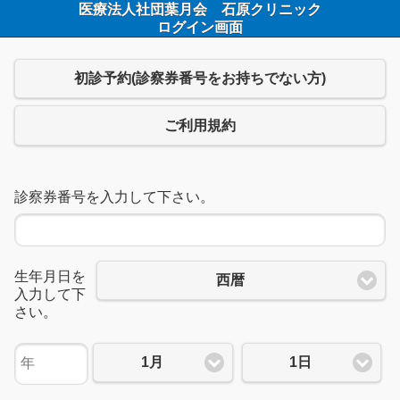
医療法人社団葉月会 石原クリニック
ログイン画面
初診予約(診察券番号をお持ちでない方)
ご利用規約
診察券番号を入力して下さい。
生年月日を
西暦
入力して下
さい。
1月
1日